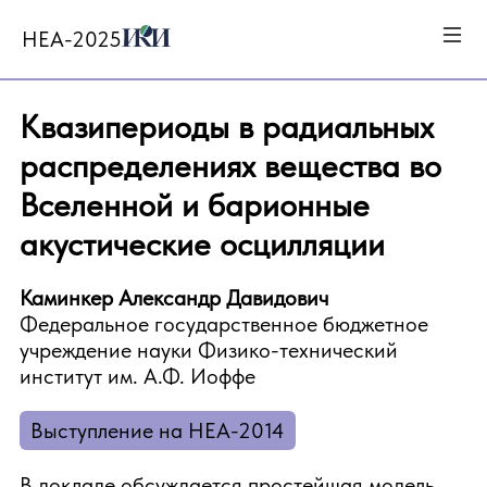
HEA-2025
Квазипериоды в радиальных
распределениях вещества во
Вселенной и барионные
акустические осцилляции
Каминкер Александр Давидович
Федеральное государственное бюджетное
учреждение науки Физико-технический
институт им. А.Ф. Иоффе
Выступление на HEA-2014
В докладе обсуждается простейшая модель