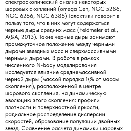
спектроскопический анализ некоторых
шаровых скоплений (omega Cen, NGC 5286,
NGC 6266, NGC 6388) Галактики говорит в
пользу того, что в них могут содержаться
черные дыры средних масс (Feldmeier et al.,
A
\
&A, 2013). Такие черные дыры занимают
промежуточное положение между черными
дырами звездных масс и сверхмассивными
черными дырами. В работе в рамках
численного N-body моделирования
исследуется влияние среднемассивной
черной дыры (массой порядка 1
\
% от массы
скопления), расположенной в центре
шарового скопления, на динамическую
эволюцию этого скопления: профили
плотности и поверхностной яркости,
радиальное распределение дисперсии
скоростей, образование популяции двойных
звезд. Сравнение расчета динамики шаровых