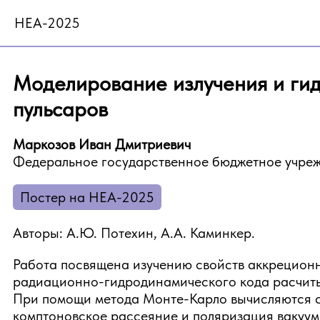
HEA-2025
Моделирование излучения и ги
пульсаров
Маркозов Иван Дмитриевич
Федеральное государственное бюджетное учреж
Постер на HEA-2025
Авторы: А.Ю. Потехин, А.А. Каминкер.
Работа посвящена изучению свойств аккреционн
радиационно-гидродинамического кода расчиты
При помощи метода Монте-Карло вычисляются сп
комптоновское рассеяние и поляризация вакуум