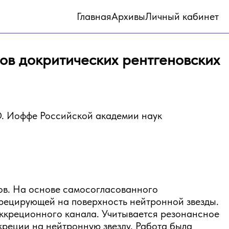
Главная
Архивы
Личный кабинет
в докритических рентгеновских
Ф. Иоффе Российской академии наук
ов. На основе самосогласованного
рецирующей на поверхность нейтронной звезды.
ккреционного канала. Учитывается резонансное
реции на нейтронную звезду. Работа была