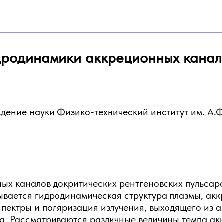
дродинамики аккреционных канало
дение науки Физико-технический институт им. А.
ых каналов докритических рентгеновских пульсар
вается гидродинамическая структура плазмы, акк
ектры и поляризация излучения, выходящего из а
а. Рассматриваются различные величины темпа акк